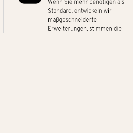
Wenn Sie mehr benötigen als
Standard, entwickeln wir
maßgeschneiderte
Erweiterungen, stimmen die
Anforderungen ab und bringen
diese bis zum Requirement
Freeze auf den Punkt.
ABNAHME & TEST
In der Abnahmephase prüfen
wir alles auf Herz und Nieren –
gemeinsam mit Ihnen. Mit
gezielten Tests und
Schulungen sichern wir die