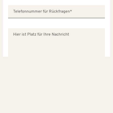
Ja, ich bin mit den
Datenschutzbestimmungen
der
SPH AG einverstanden.
Ich möchte über relevante Inhalte, Events und
Angebote der SPH AG informiert werden. Eine
Abmeldung ist jederzeit möglich.