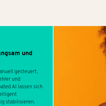
langsam und
nuell gesteuert,
ehler und
ated AI lassen sich
elligent
g stabilisieren.