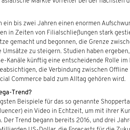
asiatische Märkte Vorreiter bei der nächsten d
n ein bis zwei Jahren einen enormen Aufschwun
n in Zeiten von Filialschließungen stark gesti
tze gemacht und begonnen, die Grenze zwische
e Umsätze zu steigern. Studien haben ergeben,
ine-Kanäle künftig eine entscheidende Rolle i
absichtigen, die Verbindung zwischen Offline
ocial Commerce bald zum Alltag gehören wird.
Mega-Trend?
igsten Beispiele für das so genannte Shopperta
encer) ein Video in Echtzeit, um mit ihrer Kun
 Der Trend begann bereits 2016, und drei Jahr
lliarden US-Dollar, die Forecasts für die Zuku