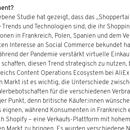
ment?
gebene Studie hat gezeigt, dass das „Shoppert
ue Trends und Technologien sind, die ihr Shoppi
onen in Frankreich, Polen, Spanien und dem V
gten Interesse an Social Commerce bekundet ha
während der Pandemie verstärkt virtuelle Einka
 schaffen, diesen Trend strategisch zu nutzen, 
ereichs Content Operations Ecosystem bei AliEx
n Markt ist es wichtig, die Unterschiede zwisc
 Werbebotschaften für die verschiedenen Verbr
ger Punkt, denn britische Käufer:innen wünsche
ays eignen, während Konsumenten in Frankreich 
h Shopify – eine Verkaufs-Plattform mit hohem 
n Markt zu bringen. Es wurden verschiedene N