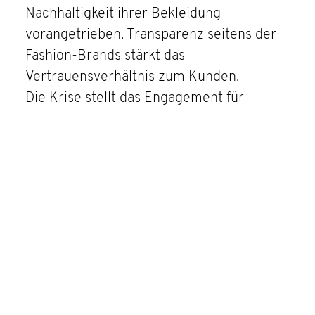
Nachhaltigkeit ihrer Bekleidung
vorangetrieben. Transparenz seitens der
Fashion-Brands stärkt das
Vertrauensverhältnis zum Kunden.
Die Krise stellt das Engagement für
verantwortungsvolleren Umgang mit
Ressourcen derzeit allerdings auf eine
harte Probe, da zum einen die
Herstellerfirmen mit kurzfristigen
wirtschaftlichen Schwierigkeiten zu
kämpfen haben und zum anderen die
Konsumenten gezwungenermaßen
preisbewusster einkaufen.
Dennoch haben sich die
Einkaufsgewohnheiten bereits verändert.