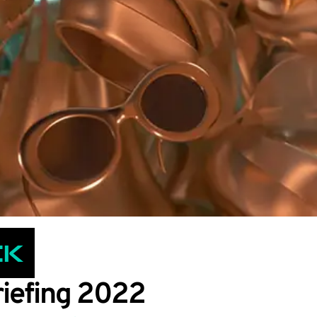
ck
iefing 2022