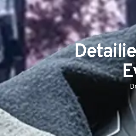
Detaili
E
De