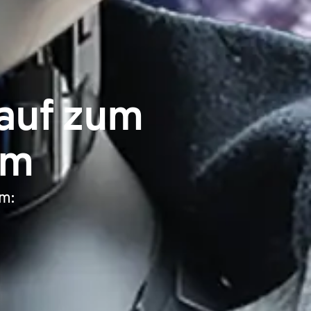
lauf zum
am
am: