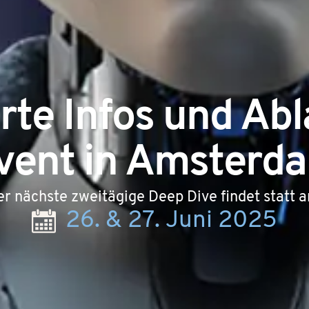
erte Infos und Ab
vent in Amsterd
r nächste zweitägige Deep Dive findet statt 
26. & 27. Juni 2025