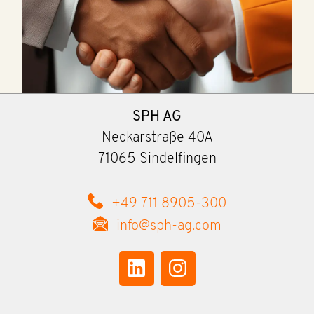
SPH AG
Neckarstraße 40A
71065 Sindelfingen
+49 711 8905-300
info@sph-ag.com